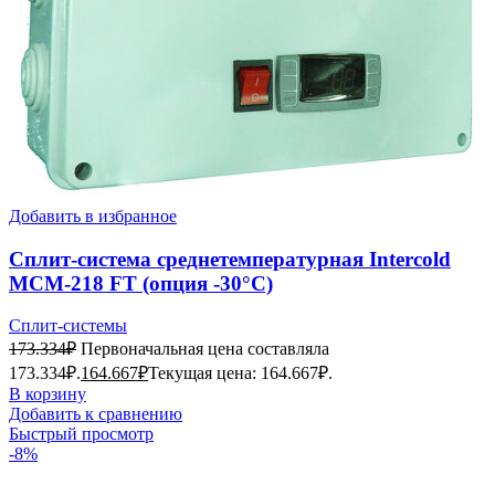
Добавить в избранное
Сплит-система среднетемпературная Intercold
MCM-218 FT (опция -30°С)
Сплит-системы
173.334
₽
Первоначальная цена составляла
173.334₽.
164.667
₽
Текущая цена: 164.667₽.
В корзину
Добавить к сравнению
Быстрый просмотр
-8%