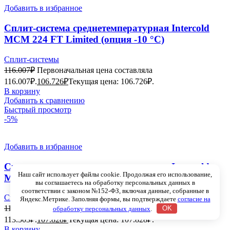
Добавить в избранное
Сплит-система среднетемпературная Intercold
МСМ 224 FT Limited (опция -10 °С)
Сплит-системы
116.007
₽
Первоначальная цена составляла
116.007₽.
106.726
₽
Текущая цена: 106.726₽.
В корзину
Добавить к сравнению
Быстрый просмотр
-5%
Добавить в избранное
Сплит-система среднетемпературная Intercold
Наш сайт использует файлы cookie. Продолжая его использование,
МСМ 230 FT Limited (опция -10 °С)
вы соглашаетесь на обработку персональных данных в
соответствии с законом №152-ФЗ, включая данные, собранные в
Сплит-системы
Яндекс.Метрике. Заполняя формы, вы подтверждаете
согласие на
113.503
₽
Первоначальная цена составляла
обработку персональных данных
.
OK
113.503₽.
107.828
₽
Текущая цена: 107.828₽.
В корзину