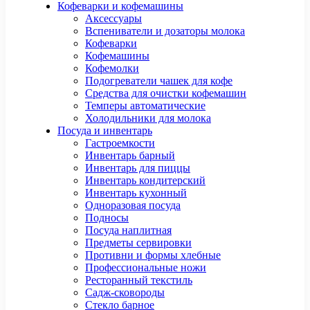
Кофеварки и кофемашины
Аксессуары
Вспениватели и дозаторы молока
Кофеварки
Кофемашины
Кофемолки
Подогреватели чашек для кофе
Средства для очистки кофемашин
Темперы автоматические
Холодильники для молока
Посуда и инвентарь
Гастроемкости
Инвентарь барный
Инвентарь для пиццы
Инвентарь кондитерский
Инвентарь кухонный
Одноразовая посуда
Подносы
Посуда наплитная
Предметы сервировки
Противни и формы хлебные
Профессиональные ножи
Ресторанный текстиль
Садж-сковороды
Стекло барное