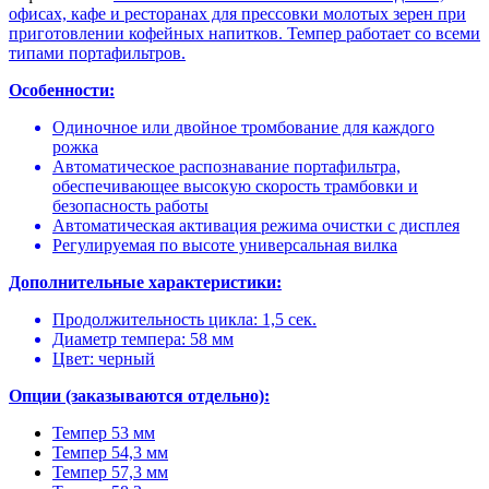
офисах, кафе и ресторанах для прессовки молотых зерен при
приготовлении кофейных напитков. Темпер работает со всеми
типами портафильтров.
Особенности:
Одиночное или двойное тромбование для каждого
рожка
Автоматическое распознавание портафильтра,
обеспечивающее высокую скорость трамбовки и
безопасность работы
Автоматическая активация режима очистки с дисплея
Регулируемая по высоте универсальная вилка
Дополнительные характеристики:
Продолжительность цикла: 1,5 сек.
Диаметр темпера: 58 мм
Цвет: черный
Опции (заказываются отдельно):
Темпер 53 мм
Темпер 54,3 мм
Темпер 57,3 мм