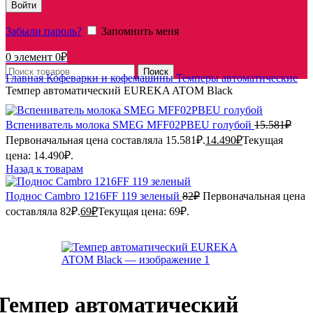
Войти
Забыли пароль?
Запомнить меня
0
элемент
0
₽
Поиск
Главная
Кофеварки и кофемашины
Темперы автоматические
Темпер автоматический EUREKA ATOM Black
Вспениватель молока SMEG MFF02PBEU голубой
15.581
₽
Первоначальная цена составляла 15.581₽.
14.490
₽
Текущая
цена: 14.490₽.
Назад к товарам
Поднос Cambro 1216FF 119 зеленый
82
₽
Первоначальная цена
составляла 82₽.
69
₽
Текущая цена: 69₽.
Темпер автоматический