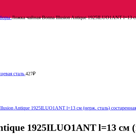
иборы
Ложка чайная Bonna Illusion Antique 1925ILUO1ANT l=13 см
нцевая сталь
427
₽
ntique 1925ILUO1ANT l=13 см 