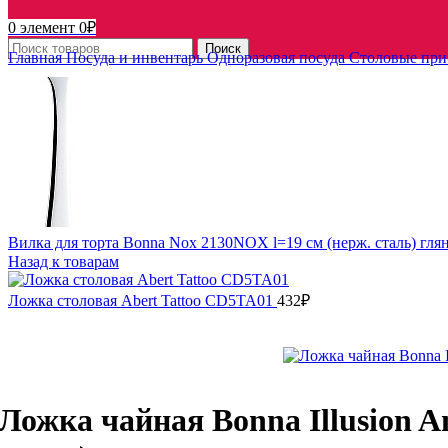
0
элемент
0
₽
Поиск
Главная
Посуда и инвентарь
Одноразовая посуда
Столовые пр
Вилка для торта Bonna Nox 2130NOX l=19 см (нерж. сталь) гля
Назад к товарам
Ложка столовая Abert Tattoo CD5TA01
432
₽
Ложка чайная Bonna Illusion A