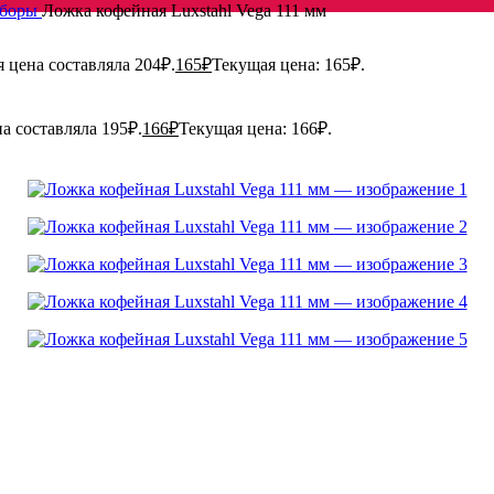
иборы
Ложка кофейная Luxstahl Vega 111 мм
 цена составляла 204₽.
165
₽
Текущая цена: 165₽.
а составляла 195₽.
166
₽
Текущая цена: 166₽.