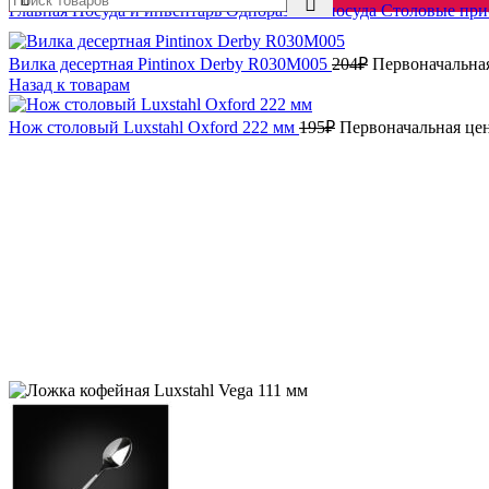
Главная
Посуда и инвентарь
Одноразовая посуда
Столовые пр
Вилка десертная Pintinox Derby R030M005
204
₽
Первоначальная
Назад к товарам
Нож столовый Luxstahl Oxford 222 мм
195
₽
Первоначальная цен