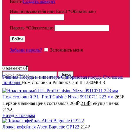
Войти
Создать аккаунт
Имя пользователя или Email
*
Обязательно
Пароль
*
Обязательно
Войти
Забыли пароль?
Запомнить меня
0
элемент
0
₽
Поиск
Главная
Посуда и инвентарь
Одноразовая посуда
Столовые
приборы
Нож столовый Pintinox Cardiff 1330M0L3
Нож столовый P.L. Proff Cuisine Nizza 99110711 223 мм
263
₽
Первоначальная цена составляла 263₽.
213
₽
Текущая цена:
213₽.
Назад к товарам
Ложка кофейная Abert Baguette CP122
214
₽