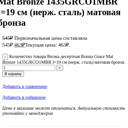
Mat Bronze 1435GRCO1MBR
l=19 см (нерж. сталь) матовая
бронза
545
₽
Первоначальная цена составляла
545₽.
463
₽
Текущая цена: 463₽.
Количество товара Вилка десертная Bonna Grace Mat
Bronze 1435GRCO1MBR l=19 см (нерж. сталь) матовая бронза
В корзину
Добавить к сравнению
Добавить в избранное
Цена в магазине может отличаться. Актуальную стоимость
уточняйте у менеджеров