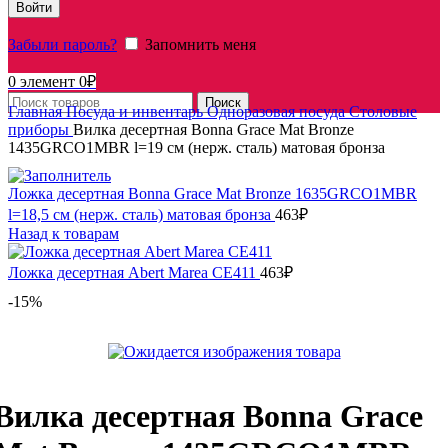
Войти
Забыли пароль?
Запомнить меня
0
элемент
0
₽
Поиск
Главная
Посуда и инвентарь
Одноразовая посуда
Столовые
приборы
Вилка десертная Bonna Grace Mat Bronze
1435GRCO1MBR l=19 см (нерж. сталь) матовая бронза
Ложка десертная Bonna Grace Mat Bronze 1635GRCO1MBR
l=18,5 см (нерж. сталь) матовая бронза
463
₽
Назад к товарам
Ложка десертная Abert Marea CE411
463
₽
-15%
Вилка десертная Bonna Grace