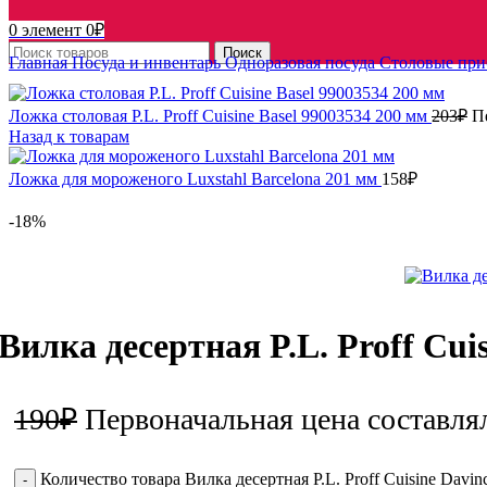
0
элемент
0
₽
Поиск
Главная
Посуда и инвентарь
Одноразовая посуда
Столовые пр
Ложка столовая P.L. Proff Cuisine Basel 99003534 200 мм
203
₽
П
Назад к товарам
Ложка для мороженого Luxstahl Barcelona 201 мм
158
₽
-18%
Вилка десертная P.L. Proff Cui
190
₽
Первоначальная цена составля
Количество товара Вилка десертная P.L. Proff Cuisine Davin