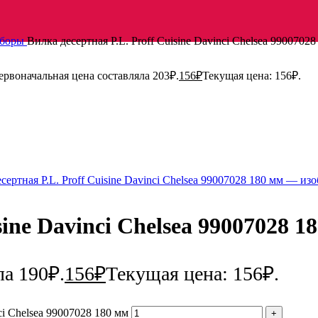
иборы
Вилка десертная P.L. Proff Cuisine Davinci Chelsea 9900702
ервоначальная цена составляла 203₽.
156
₽
Текущая цена: 156₽.
sine Davinci Chelsea 99007028 1
ла 190₽.
156
₽
Текущая цена: 156₽.
ci Chelsea 99007028 180 мм