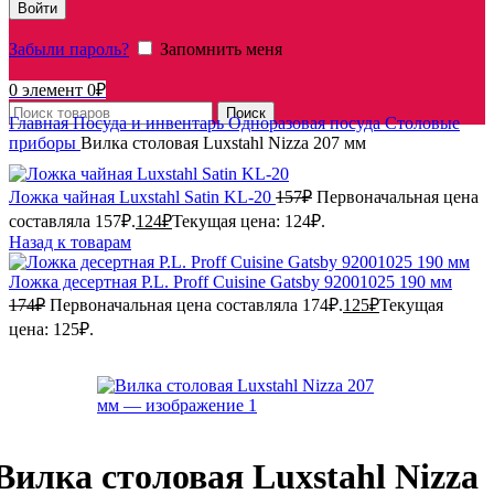
Войти
Забыли пароль?
Запомнить меня
0
элемент
0
₽
Поиск
Главная
Посуда и инвентарь
Одноразовая посуда
Столовые
приборы
Вилка столовая Luxstahl Nizza 207 мм
Ложка чайная Luxstahl Satin KL-20
157
₽
Первоначальная цена
составляла 157₽.
124
₽
Текущая цена: 124₽.
Назад к товарам
Ложка десертная P.L. Proff Cuisine Gatsby 92001025 190 мм
174
₽
Первоначальная цена составляла 174₽.
125
₽
Текущая
цена: 125₽.
Вилка столовая Luxstahl Nizza