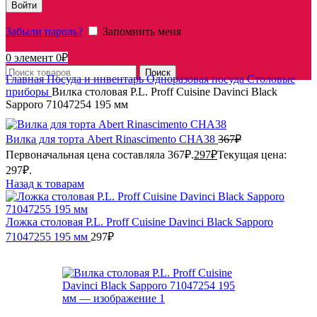
Войти
Забыли пароль?
Запомнить меня
0
элемент
0
₽
Поиск
Главная
Посуда и инвентарь
Одноразовая посуда
Столовые
приборы
Вилка столовая P.L. Proff Cuisine Davinci Black
Sapporo 71047254 195 мм
Вилка для торта Abert Rinascimento CHA38
367
₽
Первоначальная цена составляла 367₽.
297
₽
Текущая цена:
297₽.
Назад к товарам
Ложка столовая P.L. Proff Cuisine Davinci Black Sapporo
71047255 195 мм
297
₽