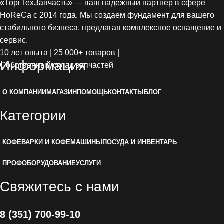
«ТоргТехЗапчасть» — ваш надежный партнер в сфере
HoReCa с 2014 года. Мы создаем фундамент для вашего
стабильного бизнеса, предлагая комплексное оснащение и
сервис.
10 лет опыта | 25 000+ товаров |
Информация
Собственный склад запчастей
О КОМПАНИИ
МАГАЗИН
ПОМОЩЬ
КОНТАКТЫ
БЛОГ
Категории
КОФЕВАРКИ И КОФЕМАШИНЫ
ПОСУДА И ИНВЕНТАРЬ
ПРОФОБОРУДОВАНИЕ
УСЛУГИ
Свяжитесь с нами
8 (351) 700-99-10