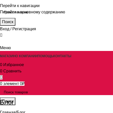
Перейти к навигации
Перейти к основному содержанию
Поиск
Вход / Регистрация
Меню
МАГАЗИН
О КОМПАНИИ
ПОМОЩЬ
КОНТАКТЫ
0
Избранное
0
Сравнить
0
элемент
0
₽
Блог
Поиск
Главная
Блог