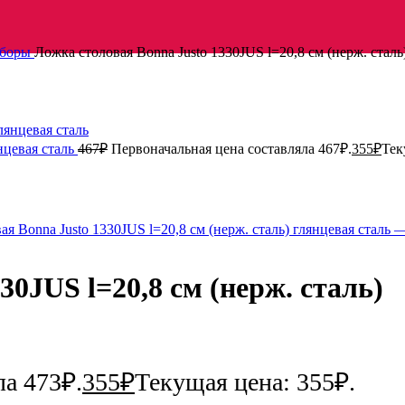
иборы
Ложка столовая Bonna Justo 1330JUS l=20,8 см (нерж. сталь
янцевая сталь
467
₽
Первоначальная цена составляла 467₽.
355
₽
Тек
30JUS l=20,8 см (нерж. сталь)
ла 473₽.
355
₽
Текущая цена: 355₽.