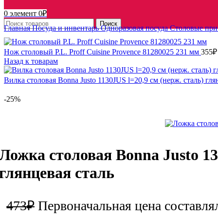
0
элемент
0
₽
Поиск
Главная
Посуда и инвентарь
Одноразовая посуда
Столовые пр
Нож столовый P.L. Proff Cuisine Provence 81280025 231 мм
355
₽
Назад к товарам
Вилка столовая Bonna Justo 1130JUS l=20,9 см (нерж. сталь) гл
-25%
Ложка столовая Bonna Justo 13
глянцевая сталь
473
₽
Первоначальная цена составля