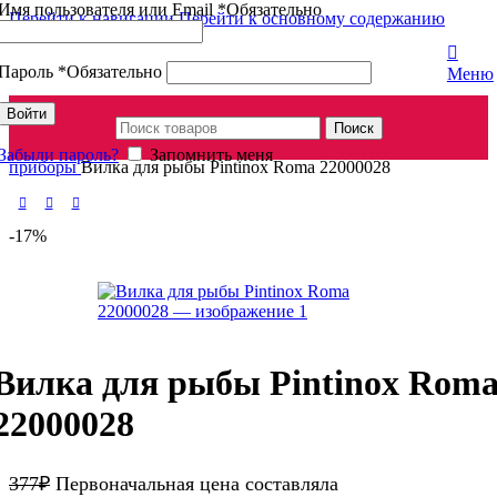
Имя пользователя или Email
*
Обязательно
Перейти к навигации
Перейти к основному содержанию
Пароль
*
Обязательно
Меню
Войти
Поиск
Главная
Посуда и инвентарь
Одноразовая посуда
Столовые
Забыли пароль?
Запомнить меня
приборы
Вилка для рыбы Pintinox Roma 22000028
-17%
Вилка для рыбы Pintinox Rom
22000028
377
₽
Первоначальная цена составляла