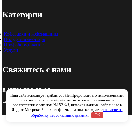
Категории
Кофеварки и кофемашины
Посуда и инвентарь
Профоборудование
Услуги
Свяжитесь с нами
8 (351) 700-99-10
Наш сайт использует файлы cookie. Продолжая его использование,
вы соглашаетесь на обработку персональных данных в
ttz-74@mail.ru
соответствии с законом №152-ФЗ, включая данные, собранные в
Яндекс.Метрике. Заполняя формы, вы подтверждаете
согласие на
г. Челябинск, ул. Островского, 2, офис 6
обработку персональных данных
.
OK
Категории
Меню
Кофеварки и кофемашины