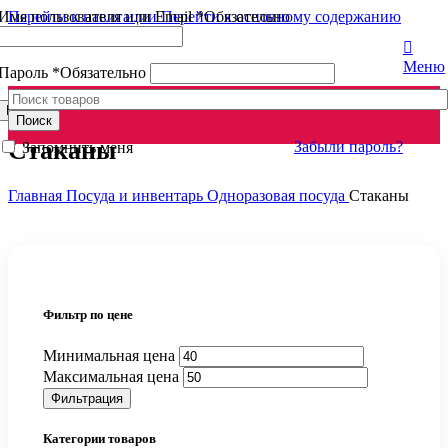
Имя пользователя или Email
*
Обязательно
Перейти к навигации
Перейти к основному содержанию
Меню
Пароль
*
Обязательно
Войти
Поиск
Стаканы
Забыли пароль?
Запомнить меня
Главная
Посуда и инвентарь
Одноразовая посуда
Стаканы
Фильтр по цене
Минимальная цена
Максимальная цена
Фильтрация
Категории товаров