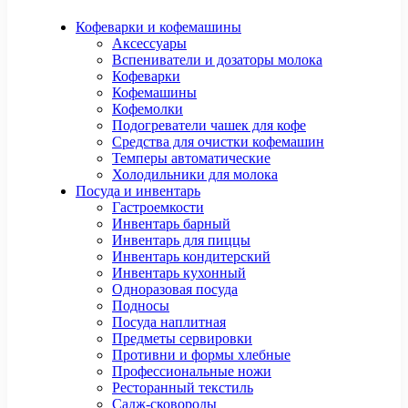
Кофеварки и кофемашины
Аксессуары
Вспениватели и дозаторы молока
Кофеварки
Кофемашины
Кофемолки
Подогреватели чашек для кофе
Средства для очистки кофемашин
Темперы автоматические
Холодильники для молока
Посуда и инвентарь
Гастроемкости
Инвентарь барный
Инвентарь для пиццы
Инвентарь кондитерский
Инвентарь кухонный
Одноразовая посуда
Подносы
Посуда наплитная
Предметы сервировки
Противни и формы хлебные
Профессиональные ножи
Ресторанный текстиль
Садж-сковороды