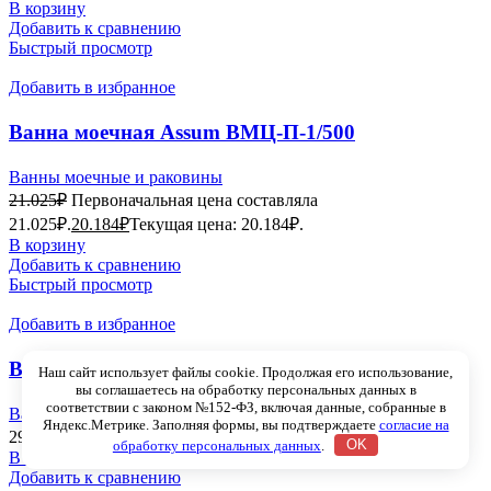
В корзину
Добавить к сравнению
Быстрый просмотр
Добавить в избранное
Ванна моечная Assum ВМЦ-П-1/500
(600х700х850)
Ванны моечные и раковины
21.025
₽
Первоначальная цена составляла
21.025₽.
20.184
₽
Текущая цена: 20.184₽.
В корзину
Добавить к сравнению
Быстрый просмотр
Добавить в избранное
Ванна моечная Assum ВМЦ-П-2/400
Наш сайт использует файлы cookie. Продолжая его использование,
вы соглашаетесь на обработку персональных данных в
(950х600х850)
соответствии с законом №152-ФЗ, включая данные, собранные в
Ванны моечные и раковины
Яндекс.Метрике. Заполняя формы, вы подтверждаете
согласие на
29.500
₽
обработку персональных данных
.
OK
В корзину
Добавить к сравнению