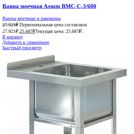
Ванна моечная Assum ВМС-С-3/600
(2100х700х850) (мойка AISI201)
Ванны моечные и раковины
27.921
₽
Первоначальная цена составляла
27.921₽.
25.687
₽
Текущая цена: 25.687₽.
В корзину
Добавить к сравнению
Быстрый просмотр