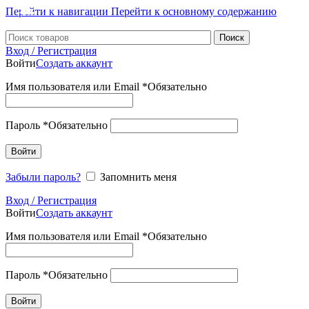
Перейти к навигации
Перейти к основному содержанию
-17%
-23%
-30%
-28%
-15%
-4%
-7%
-8%
-8%
-5%
-7%
-4%
-5%
-7%
-8%
-8%
-8%
-4%
-5%
-4%
-8%
-7%
-4%
-6%
-7%
-6%
-6%
-7%
-6%
-5%
-8%
-6%
-4%
-7%
-5%
Поиск
Вход / Регистрация
Войти
Создать аккаунт
Имя пользователя или Email
*
Обязательно
Пароль
*
Обязательно
Войти
Забыли пароль?
Запомнить меня
Вход / Регистрация
Войти
Создать аккаунт
Имя пользователя или Email
*
Обязательно
Пароль
*
Обязательно
Войти