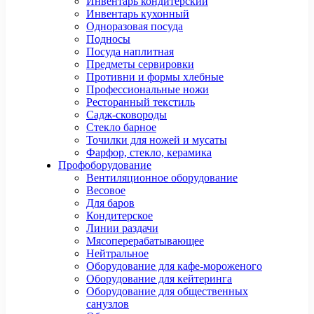
Инвентарь кондитерский
Инвентарь кухонный
Одноразовая посуда
Подносы
Посуда наплитная
Предметы сервировки
Противни и формы хлебные
Профессиональные ножи
Ресторанный текстиль
Садж-сковороды
Стекло барное
Точилки для ножей и мусаты
Фарфор, стекло, керамика
Профоборудование
Вентиляционное оборудование
Весовое
Для баров
Кондитерское
Линии раздачи
Мясоперерабатывающее
Нейтральное
Оборудование для кафе-мороженого
Оборудование для кейтеринга
Оборудование для общественных
санузлов