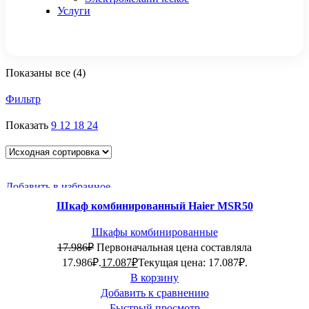
Услуги
Показаны все (4)
Фильтр
Показать
9
12
18
24
Добавить в избранное
-5%
Шкаф комбинированный Haier MSR50
Шкафы комбинированные
17.986
₽
Первоначальная цена составляла
17.986₽.
17.087
₽
Текущая цена: 17.087₽.
В корзину
Добавить к сравнению
Быстрый просмотр