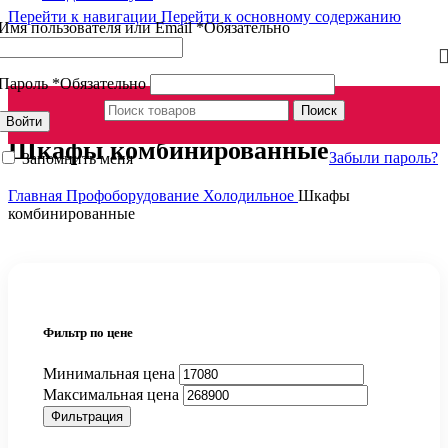
Перейти к навигации
Перейти к основному содержанию
Имя пользователя или Email
*
Обязательно
Пароль
*
Обязательно
Поиск
Войти
Шкафы комбинированные
Забыли пароль?
Запомнить меня
Главная
Профоборудование
Холодильное
Шкафы
комбинированные
Фильтр по цене
Минимальная цена
Максимальная цена
Фильтрация