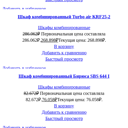
Добавить в избранное
-6%
Шкаф комбинированный Turbo air KRF25-2
Шкафы комбинированные
286.062
₽
Первоначальная цена составляла
286.062₽.
268.898
₽
Текущая цена: 268.898₽.
В корзину
Добавить к сравнению
Быстрый просмотр
Добавить в избранное
-8%
Шкаф комбинированный Бирюса SBS 644 I
Шкафы комбинированные
82.672
₽
Первоначальная цена составляла
82.672₽.
76.058
₽
Текущая цена: 76.058₽.
В корзину
Добавить к сравнению
Быстрый просмотр
Добавить в избранное