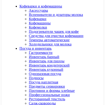
Кофеварки и кофемашины
Аксессуары
Вспениватели и дозаторы молока
Кофеварки
Кофемашины
Кофемолки
Подогреватели чашек для кофе
Средства для очистки кофемашин
Темперы автоматические
Холодильники для молока
Посуда и инвентарь
Гастроемкости
Инвентарь барный
Инвентарь для пиццы
Инвентарь кондитерский
Инвентарь кухонный
Одноразовая посуда
Подносы
Посуда наплитная
Предметы сервировки
Противни и формы хлебные
Профессиональные ножи
Ресторанный текстиль
Садж-сковороды